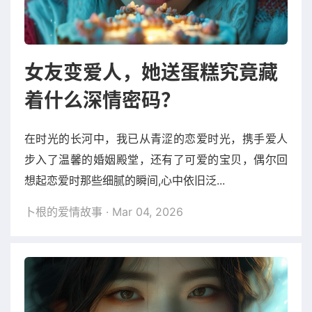
女友变爱人，她送蛋糕究竟藏
着什么深情密码？
在时光的长河中，我已从青涩的恋爱时光，携手爱人
步入了温馨的婚姻殿堂，还有了可爱的宝贝，偶尔回
想起恋爱时那些细腻的瞬间,心中依旧泛...
卜根的爱情故事
· Mar 04, 2026