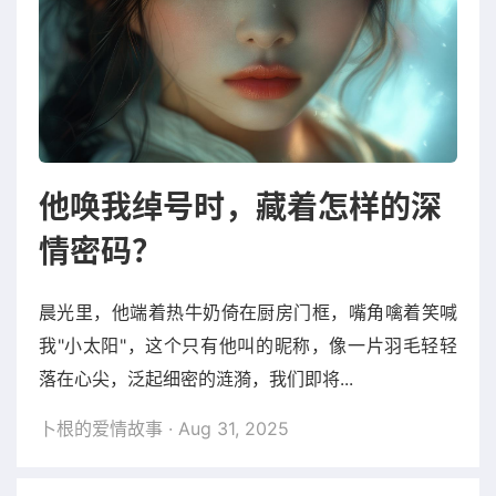
他唤我绰号时，藏着怎样的深
情密码？
晨光里，他端着热牛奶倚在厨房门框，嘴角噙着笑喊
我"小太阳"，这个只有他叫的昵称，像一片羽毛轻轻
落在心尖，泛起细密的涟漪，我们即将...
卜根的爱情故事
· Aug 31, 2025