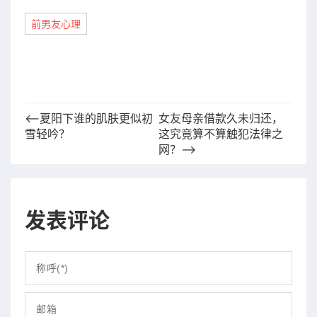
前男友心理
⟵夏阳下谁的肌肤更似初
女友母亲借款久未归还，
雪轻吟？
这究竟算不算触犯法律之
网？⟶
发表评论