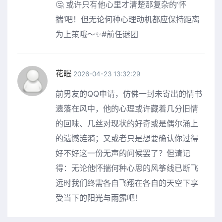
🤔 或许只有他心里才清楚那复杂的‘怀
揣’吧！但无论何种心理动机都应保持距离
为上策哦～✨#前任谜团
花眠
2026-04-23 13:32:29
前男友的QQ申请，仿佛一封未寄出的情书
遗落在风中，他的心理或许藏着几分旧情
的回味、几丝对现状的好奇或是偶尔涌上
的遗憾涟漪；又或者只是想要确认你过得
好不好这一份无声的问候罢了？但请记
得：无论他怀揣何种心思的风筝线已断飞
远时我们终需各自飞翔在各自的天空下享
受当下的阳光与雨露吧！