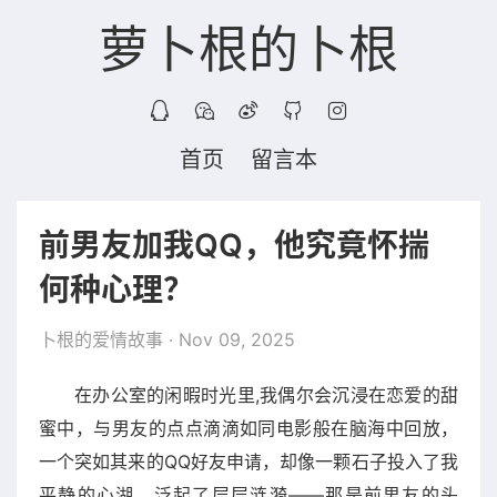
萝卜根的卜根
首页
留言本
前男友加我QQ，他究竟怀揣
何种心理？
卜根的爱情故事
· Nov 09, 2025
在办公室的闲暇时光里,我偶尔会沉浸在恋爱的甜
蜜中，与男友的点点滴滴如同电影般在脑海中回放，
一个突如其来的QQ好友申请，却像一颗石子投入了我
平静的心湖，泛起了层层涟漪——那是前男友的头