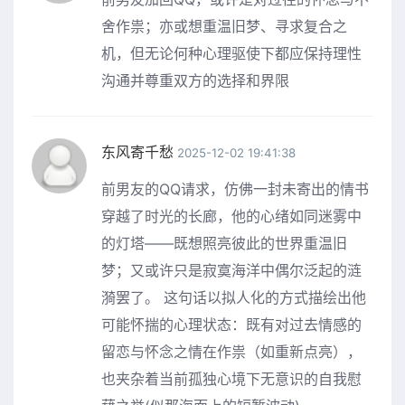
舍作祟；亦或想重温旧梦、寻求复合之
机，但无论何种心理驱使下都应保持理性
沟通并尊重双方的选择和界限
东风寄千愁
2025-12-02 19:41:38
前男友的QQ请求，仿佛一封未寄出的情书
穿越了时光的长廊，他的心绪如同迷雾中
的灯塔——既想照亮彼此的世界重温旧
梦；又或许只是寂寞海洋中偶尔泛起的涟
漪罢了。 这句话以拟人化的方式描绘出他
可能怀揣的心理状态：既有对过去情感的
留恋与怀念之情在作祟（如重新点亮），
也夹杂着当前孤独心境下无意识的自我慰