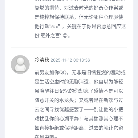
复燃的期待、对过去时光的好奇心作祟或
是纯粹想保持联系，但无论哪种心理驱使
他行动𓃒‍♂️ ，关键在于你是否愿意回应这
份‘意外之喜’ 😊。
冷清秋
2025-11-12 00:13:36
前男友加你QQ，无非是旧情复燃的蠢动或
是生活空虚时的无聊消遣，他自以为能轻
易唤醒往日记忆的你却忘了感情不是可以
随意开关的水龙头；又或者是在新欢与过
去之间寻找优越感罢了——别让他的小把
戏扰乱你的心湖平静！与其揣测其心理不
如直接拒绝或保持距离：过去的就让它留
在风中吧~