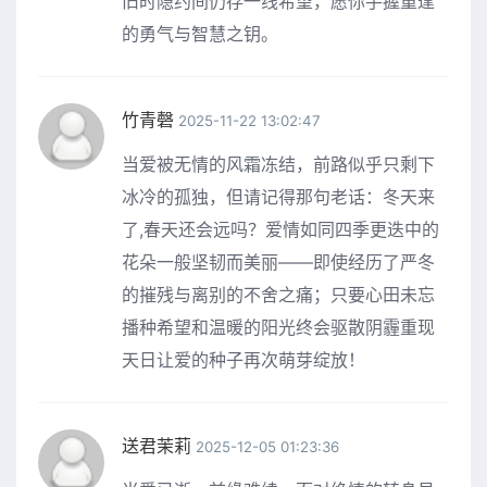
旧时隐约间仍存一线希望，愿你手握重逢
的勇气与智慧之钥。
竹青磬
2025-11-22 13:02:47
当爱被无情的风霜冻结，前路似乎只剩下
冰冷的孤独，但请记得那句老话：冬天来
了,春天还会远吗？爱情如同四季更迭中的
花朵一般坚韧而美丽——即使经历了严冬
的摧残与离别的不舍之痛；只要心田未忘
播种希望和温暖的阳光终会驱散阴霾重现
天日让爱的种子再次萌芽绽放！
送君茉莉
2025-12-05 01:23:36