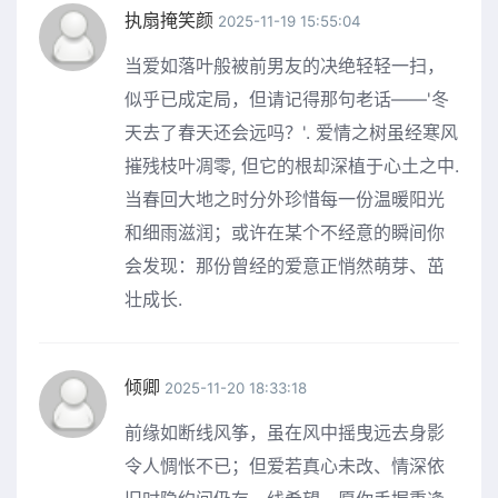
执扇掩笑颜
2025-11-19 15:55:04
当爱如落叶般被前男友的决绝轻轻一扫，
似乎已成定局，但请记得那句老话——'冬
天去了春天还会远吗？'. 爱情之树虽经寒风
摧残枝叶凋零, 但它的根却深植于心土之中.
当春回大地之时分外珍惜每一份温暖阳光
和细雨滋润；或许在某个不经意的瞬间你
会发现：那份曾经的爱意正悄然萌芽、茁
壮成长.
倾卿
2025-11-20 18:33:18
前缘如断线风筝，虽在风中摇曳远去身影
令人惆怅不已；但爱若真心未改、情深依