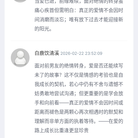
当爱已逝，前缘难续，面对绝情的转身虽
痛心疾首但需明白：真正的爱情不会因时
间消磨而淡忘；唯有放下过去才能迎接新
的阳光。
白鹿饮清溪
2026-02-22 23:52:09
面对前男友的绝情转身，爱是否还能续写
未了的故事？这不仅是情感的考验也是自
我成长的契机，若心中仍有不舍与遗憾不
妨勇敢地尝试沟通；但更重要的是学会放
手和向前看——真正的爱情不会因时间或
距离而褪色是两颗心再次相遇时的默契和
理解而非单方面的执着等待。——在爱的
路上成长比重逢更显珍贵