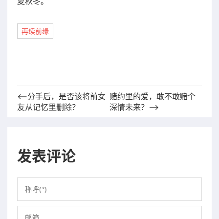
夏秋冬。
再续前缘
⟵分手后，是否该将前女
赌约里的爱，敢不敢赌个
友从记忆里删除？
深情未来？⟶
发表评论